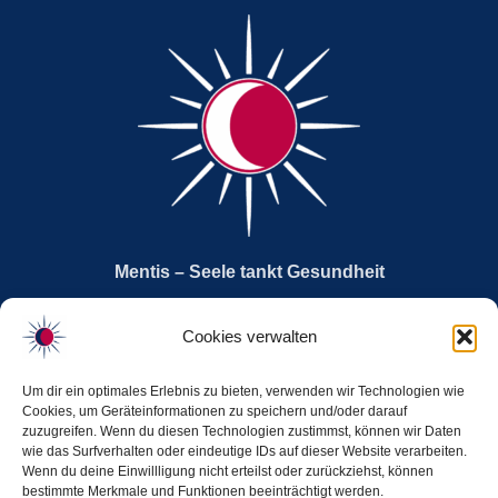
Mentis – Seele tankt Gesundheit
Gerken / Gerken GbR
Cookies verwalten
Stadskanaal 9
28865 Lilienthal
Um dir ein optimales Erlebnis zu bieten, verwenden wir Technologien wie
Cookies, um Geräteinformationen zu speichern und/oder darauf
herzlich@mentis-stg.de
zuzugreifen. Wenn du diesen Technologien zustimmst, können wir Daten
wie das Surfverhalten oder eindeutige IDs auf dieser Website verarbeiten.
Wenn du deine Einwillligung nicht erteilst oder zurückziehst, können
bestimmte Merkmale und Funktionen beeinträchtigt werden.
Datenschutzerklärung